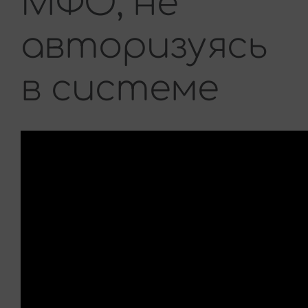
МФО, не
авторизуясь
в системе