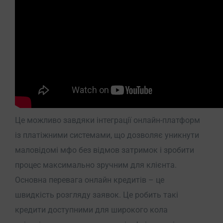
Це можливо завдяки інтеграції онлайн-платформ
із платіжними системами, що дозволяє уникнути
маловідомі мфо без відмов
затримок і зробити
процес максимально зручним для клієнта.
Основна перевага онлайн кредитів – це
швидкість розгляду заявок. Це робить такі
кредити доступними для широкого кола