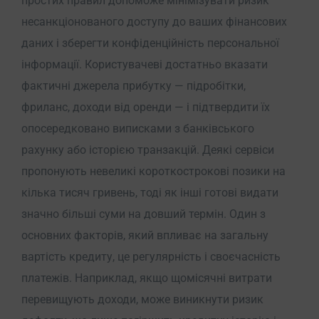
простих правил допоможе мінімізувати ризик
несанкціонованого доступу до ваших фінансових
даних і зберегти конфіденційність персональної
інформації. Користувачеві достатньо вказати
фактичні джерела прибутку — підробітки,
фриланс, доходи від оренди — і підтвердити їх
опосередковано виписками з банківського
рахунку або історією транзакцій. Деякі сервіси
пропонують невеликі короткострокові позики на
кілька тисяч гривень, тоді як інші готові видати
значно більші суми на довший термін. Один з
основних факторів, який впливає на загальну
вартість кредиту, це регулярність і своєчасність
платежів. Наприклад, якщо щомісячні витрати
перевищують доходи, може виникнути ризик