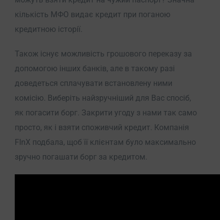
кількість МФО видає кредит при поганою
кредитною історії.
Також існує можливість грошового переказу за
допомогою інших банків, але в такому разі
доведеться сплачувати встановлену ними
комісію. Виберіть найзручніший для Вас спосіб,
як погасити борг. Закрити угоду з нами так само
просто, як і взяти споживчий кредит. Компанія
FInX подбала, щоб її клієнтам було максимально
зручно погашати борг за кредитом.