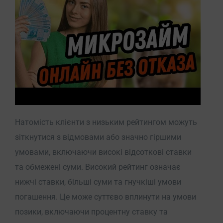
Натомість клієнти з низьким рейтингом можуть
зіткнутися з відмовами або значно гіршими
умовами, включаючи високі відсоткові ставки
та обмежені суми. Високий рейтинг означає
нижчі ставки, більші суми та гнучкіші умови
погашення. Це може суттєво вплинути на умови
позики, включаючи процентну ставку та