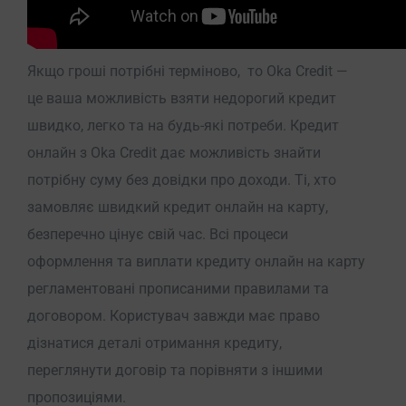
Якщо гроші потрібні терміново, то Oka Credit —
це ваша можливість взяти недорогий кредит
швидко, легко та на будь-які потреби. Кредит
онлайн з Oka Credit дає можливість знайти
потрібну суму без довідки про доходи. Ті, хто
замовляє швидкий кредит онлайн на карту,
безперечно цінує свій час. Всі процеси
оформлення та виплати кредиту онлайн на карту
регламентовані прописаними правилами та
договором. Користувач завжди має право
дізнатися деталі отримання кредиту,
переглянути договір та порівняти з іншими
пропозиціями.