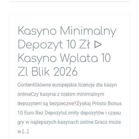
objetivos recreativos, lúdicos, formativos y
[...]
Kasyno Minimalny
Depozyt 10 Zł ᐅ
Kasyno Wplata 10
Zl Blik 2026
ContentGłówne europejskie licencje dla kasyn
onlineCzy kasyna z niskim minimalnym
depozytem są bezpieczne?Zyskaj Prosto
Bonus 10 Euro Bez DepozytuLimity
depozytów i czasu gry w najlepszych
kasynach online Gracz może w [...]