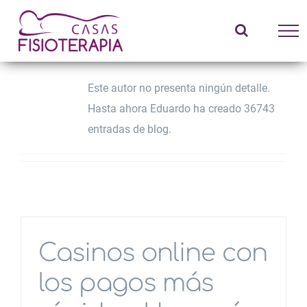
Acerca de
Saltar
al
Eduardo
contenido
X
Este autor no presenta ningún detalle.
Hasta ahora Eduardo ha creado 36743
entradas de blog.
Casinos online
con los pagos