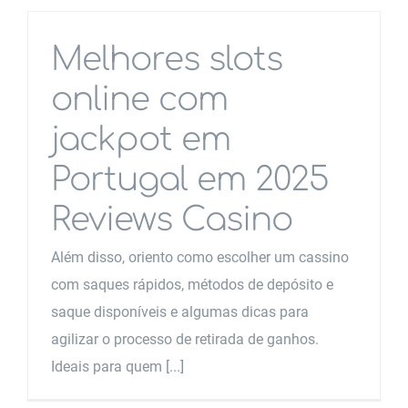
Melhores slots
online com
jackpot em
Portugal em 2025
Reviews Casino
Além disso, oriento como escolher um
cassino com saques rápidos, métodos de
depósito e saque disponíveis e algumas
dicas para agilizar o processo de retirada de
ganhos. Ideais para quem [...]