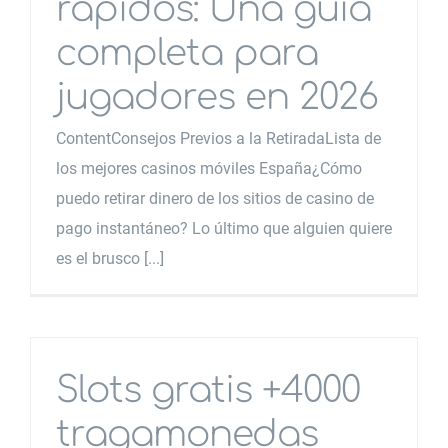
más rápidos: Una
guía completa
para jugadores
en 2026
ContentConsejos Previos a la RetiradaLista
de los mejores casinos móviles
España¿Cómo puedo retirar dinero de los
sitios de casino de pago instantáneo? Lo
último que alguien quiere es el brusco [...]
Slots gratis +4000
tragamonedas