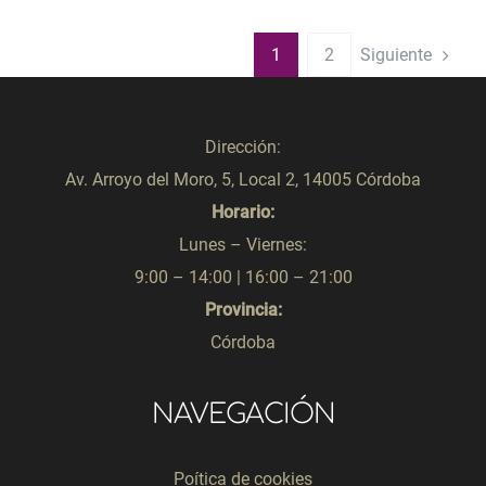
Siguiente
1
2
Dirección:
Av. Arroyo del Moro, 5, Local 2, 14005 Córdoba
Horario:
Lunes – Viernes:
9:00 – 14:00 | 16:00 – 21:00
Provincia:
Córdoba
NAVEGACIÓN
Poítica de cookies