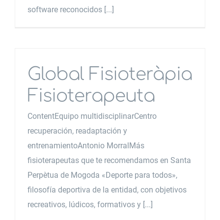
proveedores de software reconocidos [...]
Global
Fisioteràpia
Fisioterapeuta
ContentEquipo multidisciplinarCentro
recuperación, readaptación y
entrenamientoAntonio MorralMás
fisioterapeutas que te recomendamos en
Santa Perpètua de Mogoda «Deporte para
todos», filosofía deportiva de la entidad, con