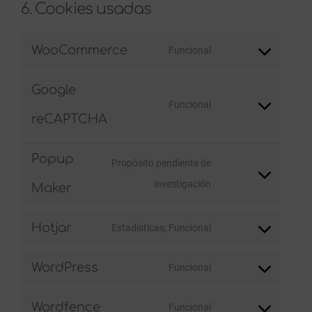
6. Cookies usadas
WooCommerce
Funcional
Consent
to
Google
service
Funcional
Consent
reCAPTCHA
woocommerce
to
service
Popup
Propósito pendiente de
google-
Consent
investigación
Maker
recaptcha
to
service
Hotjar
Estadísticas, Funcional
Consent
popup-
to
WordPress
maker
Funcional
Consent
service
to
hotjar
Wordfence
Funcional