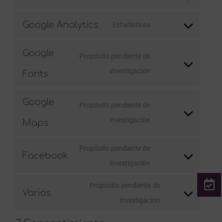
Consent
service
to
wordpress
Google Analytics
Estadísticas
Consent
service
to
wordfence
Google
Propósito pendiente de
service
Consent
investigación
Fonts
google-
to
analytics
service
Google
Propósito pendiente de
google-
Consent
investigación
Maps
fonts
to
Propósito pendiente de
service
Facebook
Consent
investigación
google-
to
maps
Propósito pendiente de
Varios
service
Consent
investigación
facebook
to