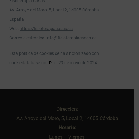
Fisioterapia Casas
Av. Arroyo del Moro, 5, Local 2, 14005 Córdoba
España
Web:
https://fisioterapiacasas.es
Correo electrónico:
info@fisioterapiacasas.es
Esta política de cookies se ha sincronizado con
cookiedatabase.org
el 29 de mayo de 2024.
Dirección:
Av. Arroyo del Moro, 5, Local 2, 14005 Córdoba
Horario:
Lunes – Viernes: