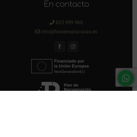
En contacto
623 999 960
info@fisioterapiacasas.es
© Copyright 2023 FISIOTERAPIA CASAS | Todos
los derechos reservados | Desarrollado por:
Taller