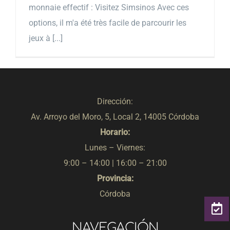
monnaie effectif : Visitez Simsinos Avec ces
options, il m'a été très facile de parcourir les
jeux à [...]
Dirección:
Av. Arroyo del Moro, 5, Local 2, 14005 Córdoba
Horario:
Lunes – Viernes:
9:00 – 14:00 | 16:00 – 21:00
Provincia:
Córdoba
NAVEGACIÓN