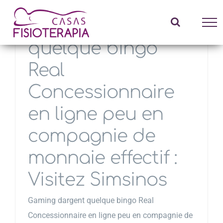
Saltar
Gaming dargent
al
contenido
quelque bingo
Real
Concessionnaire
en ligne peu en
compagnie de
monnaie effectif :
Visitez Simsinos
Gaming dargent quelque bingo Real
Concessionnaire en ligne peu en compagnie de